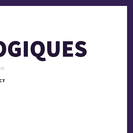
OGIQUES
vie
CT