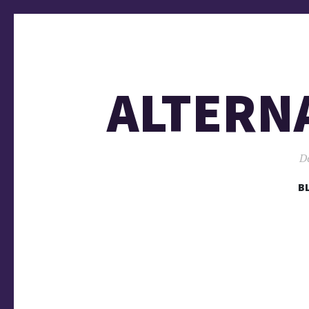
ALTERN
De
B