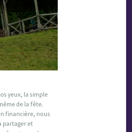
s yeux, la simple
 même de la fête.
n financière, nous
à partager et