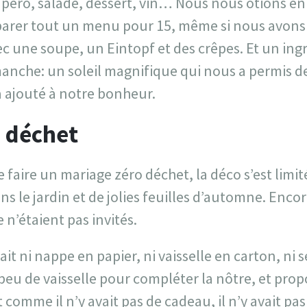
péro, salade, dessert, vin… Nous nous ôtions e
éparer tout un menu pour 15, même si nous avo
c une soupe, un Eintopf et des crêpes. Et un ingr
nche: un soleil magnifique qui nous a permis 
a ajouté à notre bonheur.
 déchet
 faire un mariage zéro déchet, la déco s’est limi
ns le jardin et de jolies feuilles d’automne. Encor
e n’étaient pas invités.
it ni nappe en papier, ni vaisselle en carton, ni s
eu de vaisselle pour compléter la nôtre, et prop
t comme il n’y avait pas de cadeau, il n’y avait pa