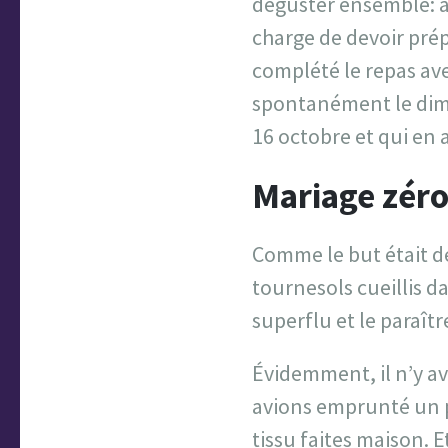
déguster ensemble: a
charge de devoir pr
complété le repas ave
spontanément le dima
16 octobre et qui en 
Mariage zéro
Comme le but était de
tournesols cueillis da
superflu et le paraîtr
Évidemment, il n’y ava
avions emprunté un p
tissu faites maison. E