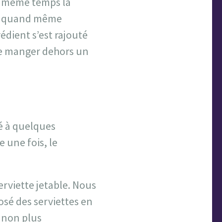
n même temps la
ns quand même
édient s’est rajouté
de manger dehors un
té à quelques
e une fois, le
erviette jetable. Nous
osé des serviettes en
s non plus