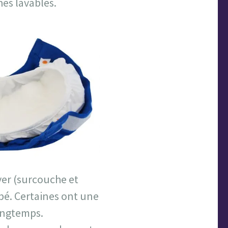
hes lavables.
aver (surcouche et
ébé. Certaines ont une
longtemps.