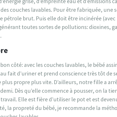
’énergie grise, d’empreinte eau et d’émissions c
 des couches lavables. Pour être fabriquée, une 
 pétrole brut. Puis elle doit être incinérée (avec 
générant toutes sortes de pollutions: dioxines, gaz
.
pre
bon côté: avec les couches lavables, le bébé assi
u fait d’uriner et prend conscience très tôt de se
plus propre plus vite. D’ailleurs, notre fille a arr
 demi. Dès qu’elle commence à pousser, on la tie
u travail. Elle est fière d’utiliser le pot et est deve
ité, la propreté du bébé, je recommande la métho
ouches lavables.