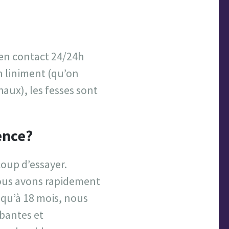
 en contact 24/24h
n liniment (qu’on
haux), les fesses sont
ence?
coup d’essayer.
nous avons rapidement
squ’à 18 mois, nous
rbantes et