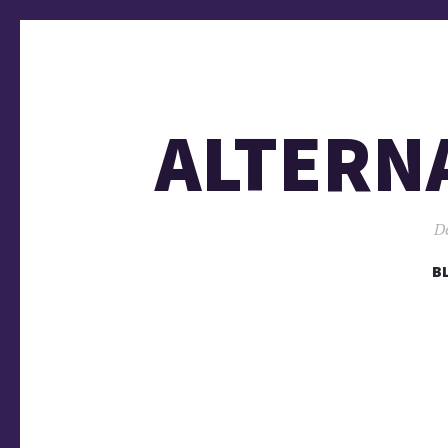
ALTERN
De
B