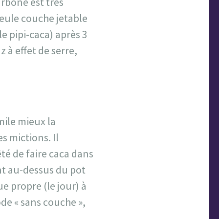
arbone est très
seule couche jetable
le pipi-caca) après 3
 à effet de serre,
mile mieux la
s mictions. Il
êté de faire caca dans
nt au-dessus du pot
nue propre (le jour) à
de « sans couche »,