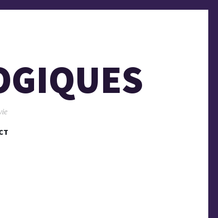
OGIQUES
vie
CT