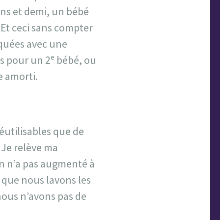
ans et demi, un bébé
Et ceci sans compter
iquées avec une
e
es pour un 2
bébé, ou
e amorti.
éutilisables que de
 Je relève ma
n n’a pas augmenté à
t que nous lavons les
(nous n’avons pas de