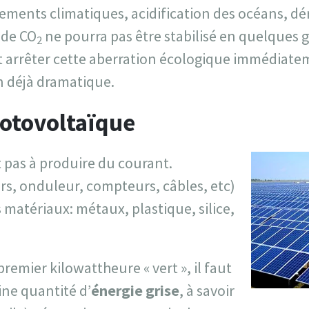
ments climatiques, acidification des océans, d
 de CO
ne pourra pas être stabilisé en quelques 
2
aut arrêter cette aberration écologique immédiat
n déjà dramatique.
hotovoltaïque
it pas à produire du courant.
urs, onduleur, compteurs, câbles, etc)
 matériaux: métaux, plastique, silice,
remier kilowattheure « vert », il faut
ne quantité d’
énergie grise
, à savoir