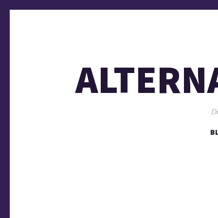
ALTERN
De
B