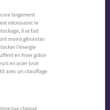
encore largement
st nécessaire: le
ockage, il se fait
 sont moins gênantes
stocker l’énergie
uffent en hiver grâce
urs en acier (voir
etit avec un chauffage
lienne tue chaque