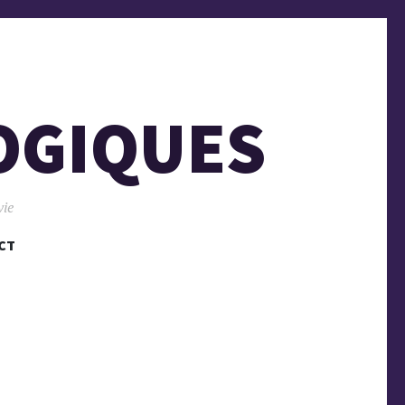
OGIQUES
vie
CT