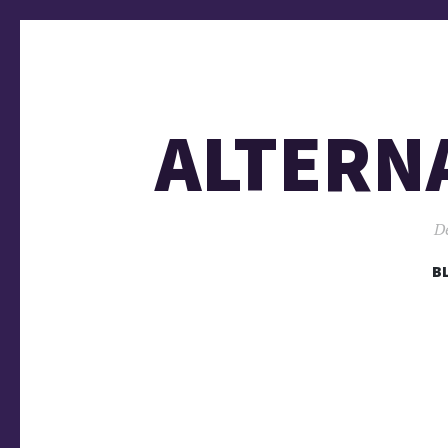
ALTERN
De
B