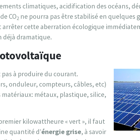
ments climatiques, acidification des océans, d
 de CO
ne pourra pas être stabilisé en quelques 
2
aut arrêter cette aberration écologique immédiat
n déjà dramatique.
hotovoltaïque
it pas à produire du courant.
urs, onduleur, compteurs, câbles, etc)
 matériaux: métaux, plastique, silice,
remier kilowattheure « vert », il faut
ne quantité d’
énergie grise
, à savoir