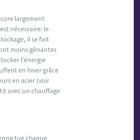
encore largement
st nécessaire: le
ockage, il se fait
 sont moins gênantes
stocker l’énergie
uffent en hiver grâce
urs en acier (voir
etit avec un chauffage
lienne tue chaque