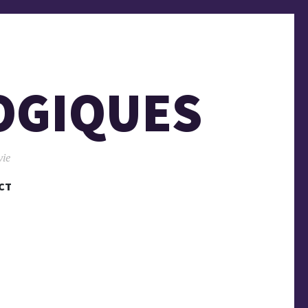
OGIQUES
vie
CT