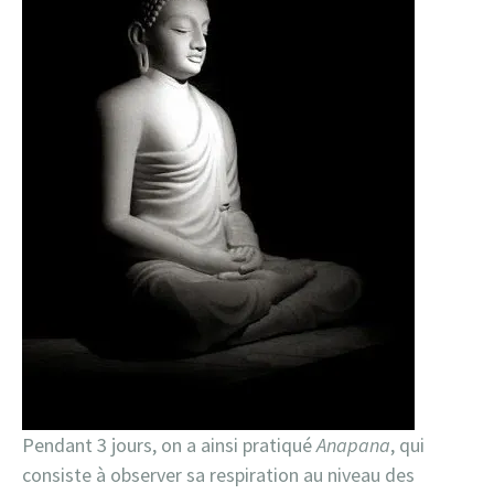
Pendant 3 jours, on a ainsi pratiqué
Anapana
, qui
consiste à observer sa respiration au niveau des