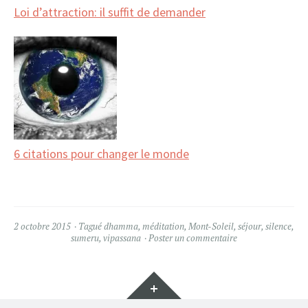
Loi d’attraction: il suffit de demander
6 citations pour changer le monde
2 octobre 2015
Tagué
dhamma
,
méditation
,
Mont-Soleil
,
séjour
,
silence
,
sumeru
,
vipassana
Poster un commentaire
Gadgets