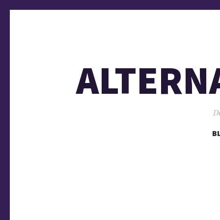
ALTERN
De
B