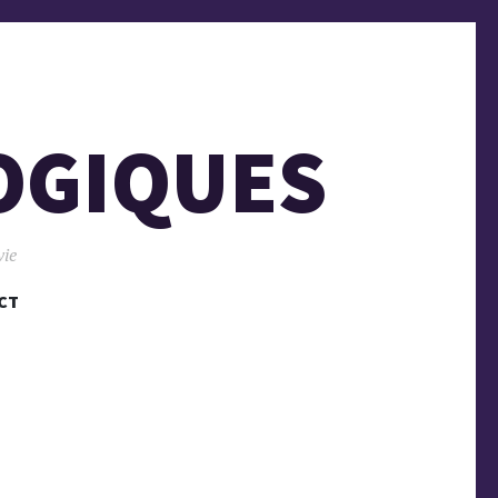
OGIQUES
vie
CT