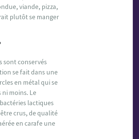
ndue, viande, pizza,
rait plutôt se manger
?
és sont conservés
tion se fait dans une
ercles en métal qui se
s ni moins. Le
 bactéries lactiques
tre crus, de qualité
 aérée en carafe une