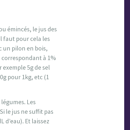
u émincés, le jus des
l faut pour cela les
c un pilon en bois,
l correspondant à 1%
r exemple 5g de sel
0g pour 1kg, etc (1
s légumes. Les
le jus ne suffit pas
 d’eau). Et laissez