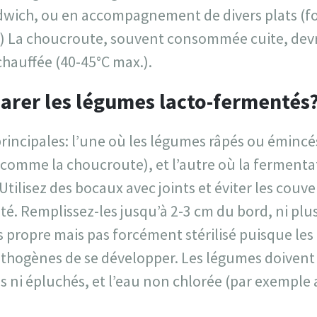
ndwich, ou en accompagnement de divers plats (fo
it!) La choucroute, souvent consommée cuite, dev
chauffée (40-45°C max.).
rer les légumes lacto-fermentés
principales: l’une où les légumes râpés ou éminc
(comme la choucroute), et l’autre où la fermenta
Utilisez des bocaux avec joints et éviter les couv
ité. Remplissez-les jusqu’à 2-3 cm du bord, ni plu
ès propre mais pas forcément stérilisé puisque les
thogènes de se développer. Les légumes doivent ê
avés ni épluchés, et l’eau non chlorée (par exemple