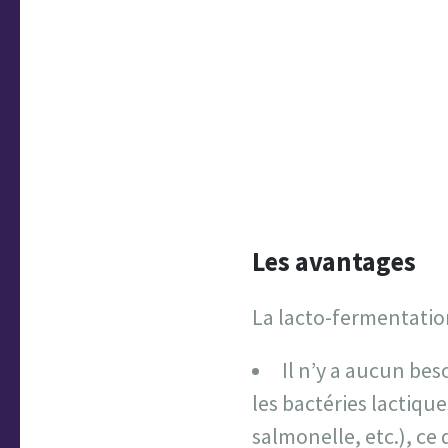
Les avantages
La lacto-fermentati
Il n’y a aucun bes
les bactéries lactique
salmonelle, etc.), ce